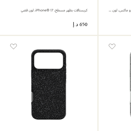
كريستالات بظهر مسطح، iPhone® 17 برو ماكس، لون فضي
كريستالات بظهر مسطح، iPhone® 17، لون فضي