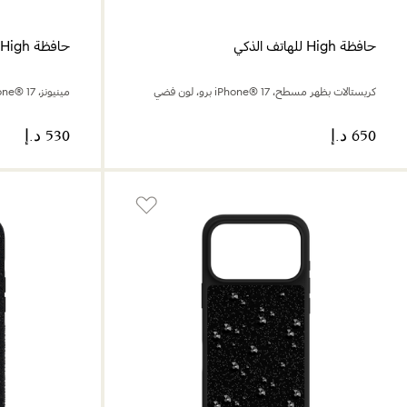
حافظة High للهاتف الذكي
حافظة High للهاتف الذكي
كريستالات بظهر مسطح، iPhone® 17 برو، لون فضي
مينيونز، iPhone® 17 برو ماكس، لون أصفر