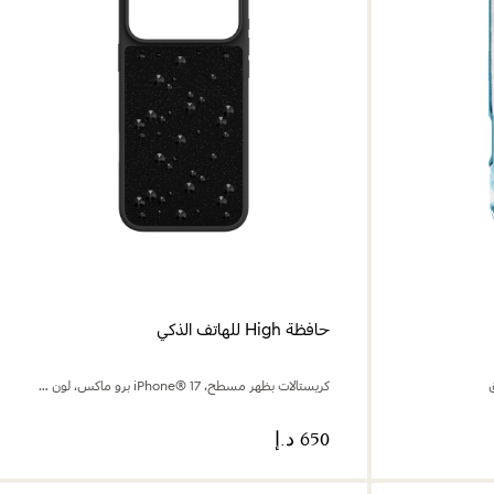
حافظة High للهاتف الذكي
كريستالات بظهر مسطح، iPhone® 17 برو ماكس، لون أسود