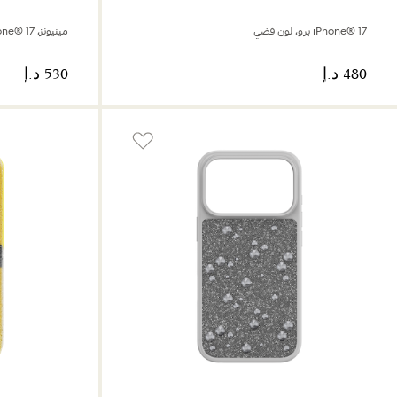
iPhone® 17 برو، لون فضي
مينيونز، iPhone® 17 برو، لون أصفر