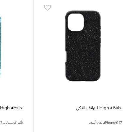
حافظة High للهاتف الذكي
حافظة High للهاتف الذكي
iPhone® 17، لون أسود
تأثير كريستالي، iPhone® 17 برو ماكس، لون أزرق