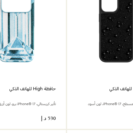
حافظة High للهاتف الذكي
iPho، لون أسود
تأثير كريستالي، iPhone® 17 برو، لون أزرق