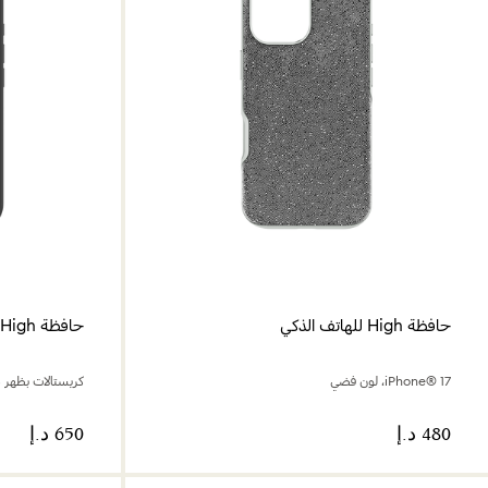
حافظة High للهاتف الذكي
حافظة High للهاتف الذكي
iPhone® 17، لون فضي
كريستالات بظهر مسطح، ne® 17