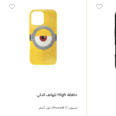
حافظة High للهاتف الذكي
مينيونز، iPhone® 17، لون أصفر