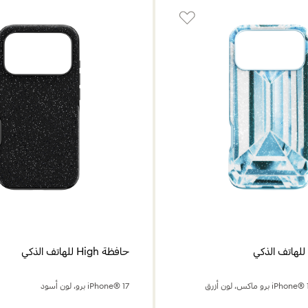
حافظة High للهاتف الذكي
iPhone® 17 برو، لون أسود