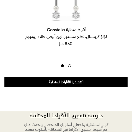
أقراط متدلية Constella
لؤلؤ كريستال، قطع مستدير، لون أبيض، طلاء روديوم
⁦860⁩ د.إ
اكتشفوا الأقراط المتدلية
طريقة تنسيق الأقراط المختلفة
كوني استثنائية واجعلي أسلوبكِ الشخصي يتحدث عنكِ
مع صيحة تنسيق الأقراط غير المتماثلة بأسلوب مفعم