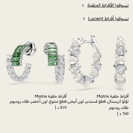
تسوقوا الأقراط الحلقية
تسوقوا أقراط Lucent
أقراط حلقية Matrix
أقراط حلقية Matrix
أقرا
لؤلؤ كريستال، قطع مُستدير، لون أبيض،
قطع متنوع، لون أخضر، طلاء روديوم
قطع
طلاء روديوم