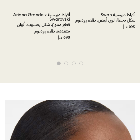
أقراط دبوسية Swan
أقراط دبوسية Ariana Grande x
ski
Swarovski
شكل بجعة، لون أبيض، طلاء روديوم
قطع متنوع، شكل يعسوب، ألوان
لؤل
متعددة، طلاء روديوم
لون