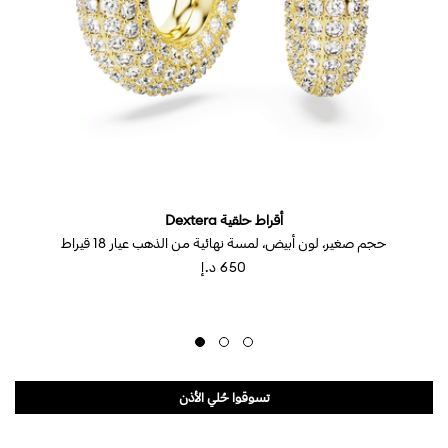
أقراط حلقية Dextera
حجم صغير، لون أبيض، لمسة نهائية من الذهب عيار 18 قيراط
⁦650⁩ د.إ
تسوقوا حُلي الأذن