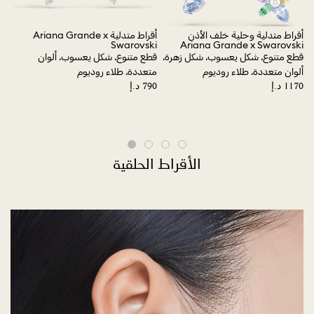
أقراط متدلية وحلية خلف الأذن
أقراط متدلية Ariana Grande x
أقرا
Swarovski
Ariana Grande x Swarovski
تصم
وم
قطع متنوع، شكل يعسوب، شكل زهرة،
قطع متنوع، شكل يعسوب، ألوان
متع
ألوان متعددة، طلاء روديوم
متعددة، طلاء روديوم
18 قيراط
الأقراط الحلقية