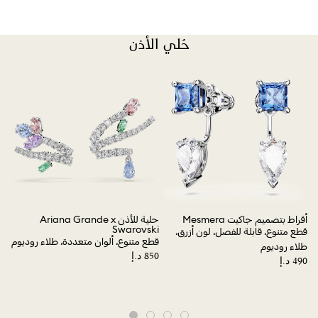
حُلي الأذن
حلية 
قطع
لمسة
أقراط بتصميم جاكيت Mesmera
حلية للأذن Ariana Grande x
Swarovski
م
قطع متنوع، قابلة للفصل، لون أزرق،
قطع متنوع، ألوان متعددة، طلاء روديوم
طلاء روديوم