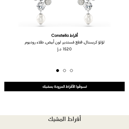
أقراط Constella
لؤلؤ كريستال، قطع مُستدير، لون أبيض، طلاء روديوم
⁦1520⁩ د.إ
تسوقوا الأقراط المزودة بمشبك
أقراط المشبك