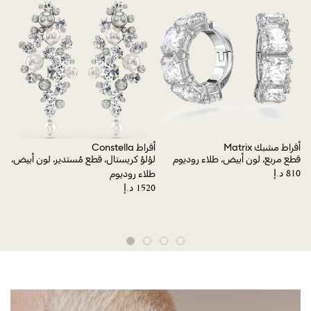
gon
ier
أقراط مشبك Matrix
أقراط Constella
قطع مربع، لون أبيض، طلاء روديوم
لؤلؤ كريستال، قطع مُستدير، لون أبيض،
طلاء روديوم