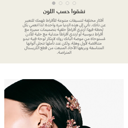
نسّقوا حسب اللون
أفكار مختلفة لتنسيقات متنوعة للأقراط تلهمك للتعبير
عن ذاتك. نأتي إلى هذه الدنيا مرة واحدة؛ لذا انعمي بكل
لحظة فيها: ارتدي أقراطاً حلقية بتصميمات مميزة مع
أقراط دبوسية أو ارتدي أقراطاً متدلية مع حلية للأذن
مُستوحاة من موضة البانك روك لابتكار لوحة فنية تبدو
متناقضة لأول وهلة، ولكن عند تأملها تتجلى ألوانها
المتناسقة وبريقها الأخاذ المنبعث من قطع الكريستال
المتراصة.