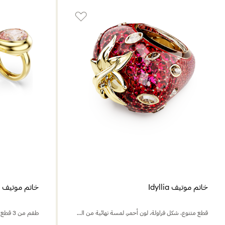
خاتم موتيف Idyllia
خاتم موتيف Gema
قطع متنوع، شكل فراولة، لون أحمر، لمسة نهائية من الذهب عيار 18 قيراط