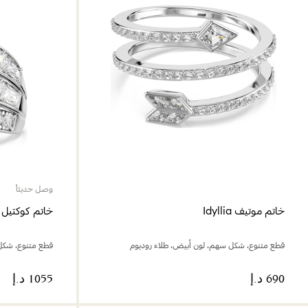
وصل حديثاً
خاتم موتيف Idyllia
خاتم كوكتيل Vienna
قطع متنوع، شكل سهم، لون أبيض، طلاء روديوم
قطع متنوع، شكل 