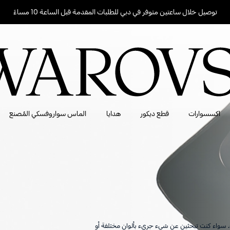
توصيل خلال ساعتين متوفر في دبي للطلبات المقدمة قبل الساعة 10 مساءً
اكسسوارات
قطع ديكور
هدايا
الماس سواروفسكي المُصنع
ف. سواء كنت تبحثين عن شيء جريء بألوان مختلفة أو