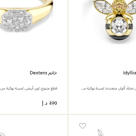
خاتم Dextera
قطع متنوع، شكل نحلة، ألوان متعددة، لمسة نهائية من الذهب عيار 18 قيراط