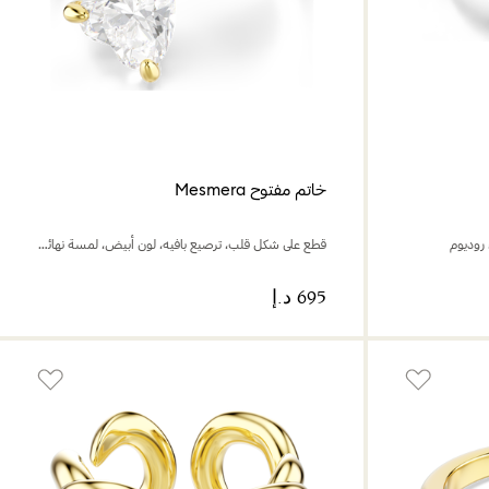
خاتم مفتوح Mesmera
روديوم
قطع على شكل قلب، ترصيع بافيه، لون أبيض، لمسة نهائية من الذهب عيار 18 قيراط