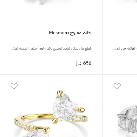
خاتم مفتوح Mesmera
قطع متنوع، شكل زهرة، لون أخضر، لمسة نهائية من الذهب عيار 18 قيراط
قطع على شكل قلب، ترصيع بافيه، لون أبيض، لمسة نهائية باللون الفضي