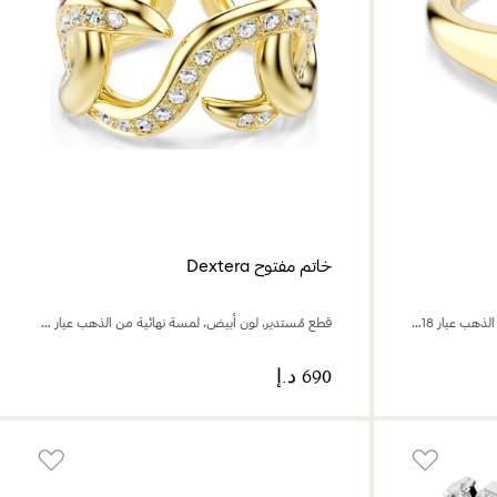
خاتم مفتوح Dextera
قطع متنوع، لون أبيض، لمسة نهائية من الذهب عيار 18 قيراط
قطع مُستدير، لون أبيض، لمسة نهائية من الذهب عيار 18 قيراط