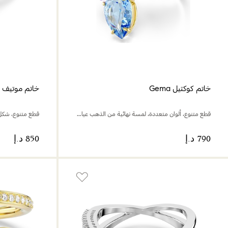
خاتم كوكتيل Gema
خاتم موتيف Una Angelic
قطع متنوع، ألوان متعددة، لمسة نهائية من الذهب عيار 18 قيراط
قطع متنوع، شكل 