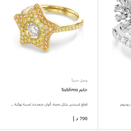
وصل حديثاً
خاتم Sublima
روديوم
قطع مُستدير، شكل نجمة، ألوان متعددة، لمسة نهائية من الذهب عيار 18 قيراط