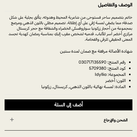
الوصف والتفاصيل
خاتم بتصميم ساحر مُستوحى من شاعرية المحيط وهدوئه، يتألق بحِلية على شكل
صدفة؛ مما يضفي لمسة رُقي على أي إطلالة. تصميم مطلي باللون الذهبي ومرصع
بمجموعة من أحجار زركونيا سواروفسكي الخضراء والشفافة مع حجر كريستال
مركزي أخضر آسر للألباب. قدميه لشخص مقرب إليكِ بمناسبة رمضان كهدية تجسد
المعنى الحقيقي للرقي والفخامة.
شهادة الأصالة مرفقة مع ضمان لمدة سنتين
رقم المنتج: 030717135590
كود المنتج: 5709380
المجموعة: Idyllia
اللون: أخضر
المادة: لمسة نهائية باللون الذهبي, كريستال, زركونيا
أضف إلى السلة
الشحن والإرجاع