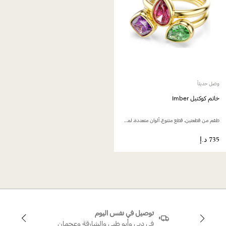
وصل حديثاً
خاتم كوكتيل Imber
طقم من قطعتين، قطع متنوع، ألوان متعددة، لمسة نهائية من الذهب عيار 18 قيراط
توصيل في نفس اليوم
في دبي وأبو ظبي والشارقة وعجمان