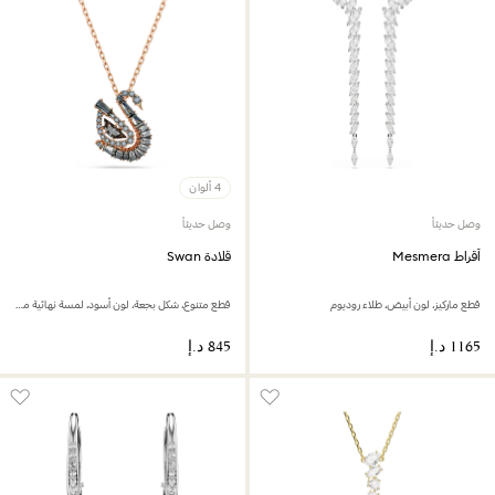
4 ألوان
وصل حديثاً
وصل حديثاً
أقراط Mesmera
قلادة Swan
قطع ماركيز، لون أبيض، طلاء روديوم
قطع متنوع، شكل بجعة، لون أسود، لمسة نهائية من الذهب الوردي عيار 18 قيراط