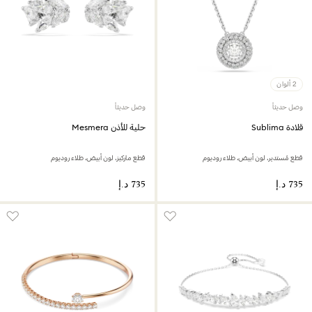
2 ألوان
وصل حديثاً
وصل حديثاً
قلادة Sublima
حلية للأذن Mesmera
قطع مُستدير، لون أبيض، طلاء روديوم
قطع ماركيز، لون أبيض، طلاء روديوم