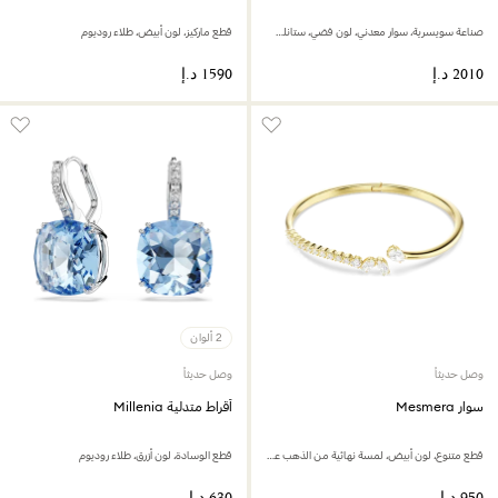
صناعة سويسرية، سوار معدني، لون فضي، ستانلس ستيل
قطع ماركيز، لون أبيض، طلاء روديوم
2 ألوان
وصل حديثاً
وصل حديثاً
سوار Mesmera
أقراط متدلية Millenia
قطع متنوع، لون أبيض، لمسة نهائية من الذهب عيار 18 قيراط
قطع الوسادة، لون أزرق، طلاء روديوم