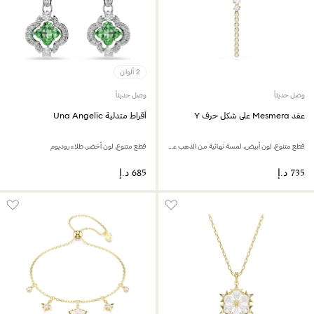
2 ألوان
وصل حديثاً
وصل حديثاً
عقد Mesmera على شكل حرف Y
أقراط متدلية Una Angelic
قطع متنوع، لون أبيض، لمسة نهائية من الذهب عيار 18 قيراط
قطع متنوع، لون أخضر، طلاء روديوم