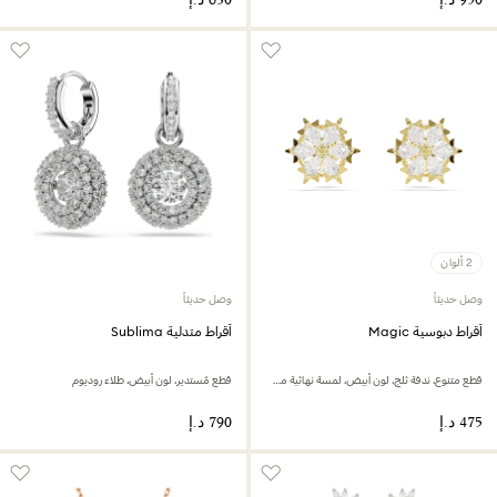
2 ألوان
وصل حديثاً
وصل حديثاً
أقراط دبوسية Magic
أقراط متدلية Sublima
قطع متنوع، ندفة ثلج، لون أبيض، لمسة نهائية من الذهب عيار 18 قيراط
قطع مُستدير، لون أبيض، طلاء روديوم