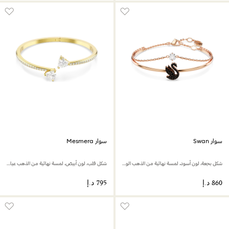
سوار Swan
سوار Mesmera
شكل بجعة، لون أسود، لمسة نهائية من الذهب الوردي عيار 18 قيراط
شكل قلب، لون أبيض، لمسة نهائية من الذهب عيار 18 قيراط