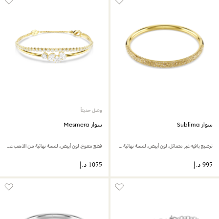
وصل حديثاً
سوار Sublima
سوار Mesmera
ترصيع بافيه غير متماثل، لون أبيض، لمسة نهائية من الذهب عيار 18 قيراط
قطع متنوع، لون أبيض، لمسة نهائية من الذهب عيار 18 قيراط