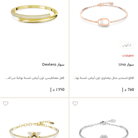
2 ألوان
تخفيضات
سوار Una
سوار Dextera
قطع مُستدير، شكل بيضاوي، لون أبيض، لمسة نهائية من الذهب الوردي عيار 18 قيراط
قفل مغناطيسي، لون أبيض، لمسة نهائية من الذهب عيار 18 قيراط