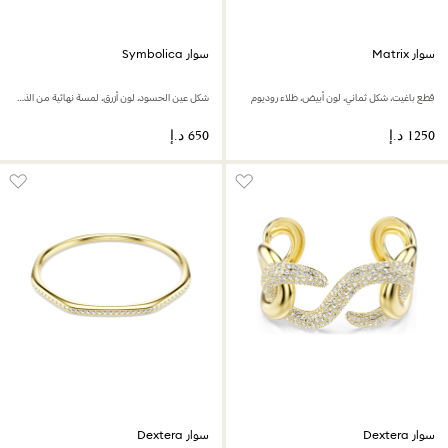
سوار Matrix
سوار Symbolica
قطع باغيت، شكل ثماني، لون أبيض، طلاء روديوم
شكل عين الحسود، لون أزرق، لمسة نهائية من الذهب عيار 18 قيراط
سوار Dextera
سوار Dextera