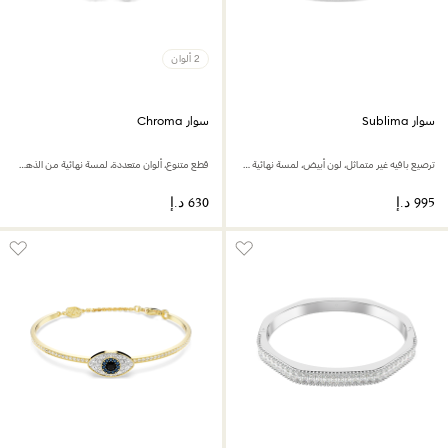
2 ألوان
سوار Sublima
سوار Chroma
ترصيع بافيه غير متماثل، لون أبيض، لمسة نهائية من الذهب الوردي عيار 18 قيراط
قطع متنوع، ألوان متعددة، لمسة نهائية من الذهب عيار 18 قيراط