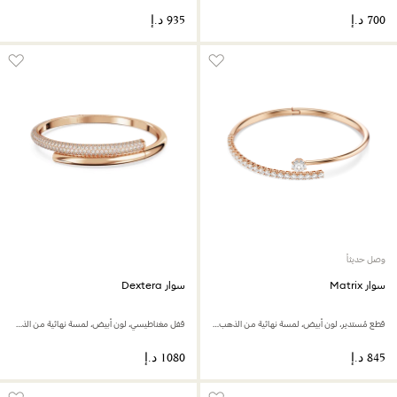
وصل حديثاً
سوار Matrix
سوار Dextera
قطع مُستدير، لون أبيض، لمسة نهائية من الذهب الوردي عيار 18 قيراط
قفل مغناطيسي، لون أبيض، لمسة نهائية من الذهب الوردي عيار 18 قيراط