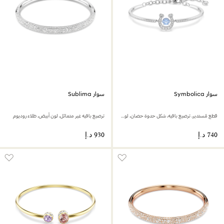
سوار Symbolica
سوار Sublima
قطع مُستدير، ترصيع بافيه، شكل حدوة حصان، لون أزرق، طلاء روديوم
ترصيع بافيه غير متماثل، لون أبيض، طلاء روديوم