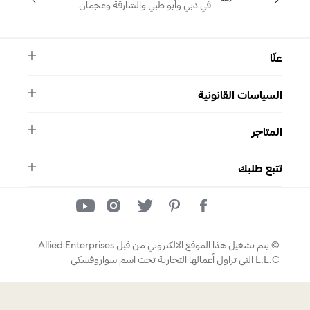
في دبي وأبو ظبي والشارقة وعجمان
عنّا
النشرة الأخبارية
السياسات القانونية
الأسئلة الشائعة
ماركة سواروفسكي
الشروط والأحكام
دليل المقاسات
المتاجر
سياسة الخصوصية
اتصل بنا
برنامج الولاء ميوز
واتساب
المتاجر
تتبع طلبك
تتبع طلبك
© يتم تشغيل هذا الموقع الالكتروني من قبل Allied Enterprises
L.L.C التي تزاول أعمالها التجارية تحت اسم سواروفسكي