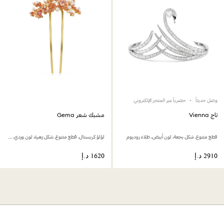
وصل حديثاً
حصرياً عبر المتجر الإلكتروني
تاج Vienna
مشبك شعر Gema
قطع متنوع، شكل بجعة، لون أبيض، طلاء روديوم
لؤلؤ كريستال، قطع متنوع، شكل زهرة، لون وردي، طلاء بلون ذهبي