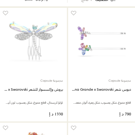
مجموعة Capsule
مجموعة Capsule
دبوس شعر Ariana Grande x Swarovski
بروش وإكسسوار للشعر Ariana Grande x Swarovski
قطع متنوع، شكل يعسوب، شكل زهرة، ألوان متعددة، طلاء روديوم
لؤلؤ كريستال، قطع متنوع، شكل يعسوب، لون أبيض، طلاء روديوم