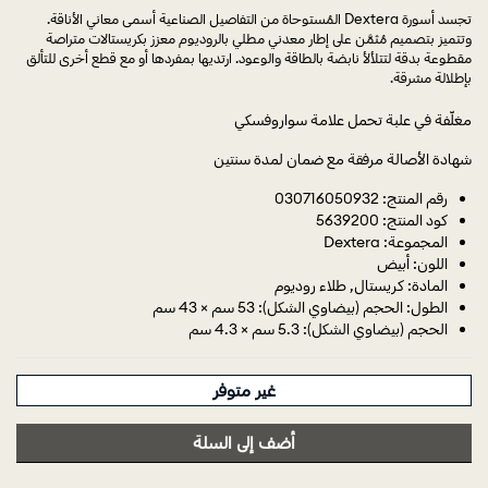
تجسد أسورة Dextera المُستوحاة من التفاصيل الصناعية أسمى معاني الأناقة.
وتتميز بتصميم مُثمَّن على إطار معدني مطلي بالروديوم معزز بكريستالات متراصة
مقطوعة بدقة لتتلألأ نابضة بالطاقة والوعود. ارتديها بمفردها أو مع قطع أخرى للتألق
بإطلالة مشرقة.
مغلّفة في علبة تحمل علامة سواروفسكي
شهادة الأصالة مرفقة مع ضمان لمدة سنتين
رقم المنتج: 030716050932
كود المنتج: 5639200
المجموعة: Dextera
اللون: أبيض
المادة: كريستال, طلاء روديوم
الطول: الحجم (بيضاوي الشكل): 53 سم × 43 سم
الحجم (بيضاوي الشكل): 5.3 سم × 4.3 سم
غير متوفر
أضف إلى السلة