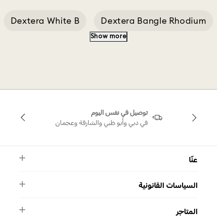
Dextera White B
Dextera Bangle Rhodium
Show more
Chains And Accessories
Dextera White Ba
Cushion Cut Necklace
Choker Ariana
توصيل في نفس اليوم
في دبي وأبو ظبي والشارقة وعجمان
عنّا
النشرة الأخبارية
السياسات القانونية
الأسئلة الشائعة
ماركة سواروفسكي
الشروط والأحكام
دليل المقاسات
المتاجر
سياسة الخصوصية
اتصل بنا