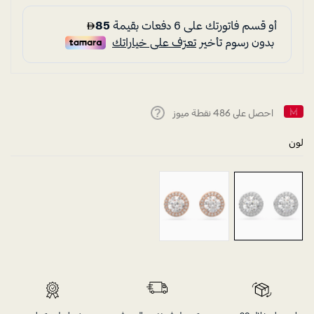
احصل على
486
نقطة ميوز
Help
لون