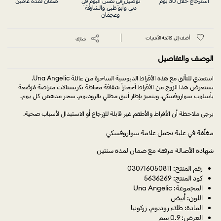
استرجاع خلال 30 يوم
توصيل في نفس اليوم في
ضمان لمدة عامين
دبي وأبو ظبي والشارقة
وعجمان
أضف إلى قائمة الأمنيات
شارك
الوصف والتفاصيل
استعدي للتألق مع هذه الأقراط الدبوسية الساحرة من عائلة Una Angelic.
يستعرض هذا الزوج من الأقراط أحجاراً شفافة محاطة بكريستالات متراصة مُرَصَّعة
بأسلوب سواروفسكي، ويتميز بإطار أنيق مطلي بالروديوم. سحر مدهش كل يوم.
يرجى ملاحظة أن الأقراط والأطقم غير قابلة للإرجاع أو الاستبدال لأسباب صحية.
مغلّفة في علبة تحمل علامة سواروفسكي
شهادة الأصالة مرفقة مع ضمان لمدة سنتين
رقم المنتج: 030716050811
كود المنتج: 5636269
المجموعة: Una Angelic
اللون: أبيض
المادة: طلاء روديوم, زركونيا
العرض: 0.9 سم