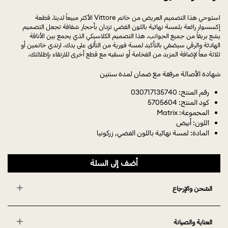
استوحي هذا التصميم العريض من خاتم Vittore الأكثر مبيعاً لدينا. قطعة
إكسسوار رائعة بلمسة نهائية باللون الفضي تزدان بأحجار شفافة تجعل التصميم
يشع بريقاً من جميع الجوانب. هذا التصميم الكلاسيكي الذي يجمع بين الأناقة
الهادئة والرقي سيضفي بالتأكيد لمسة فورية من التألق على يدك. ارتدي خاتمين أو
ثلاثة معاً لإضافة المزيد من الفخامة أو نسقيه مع قطع أخرى للارتقاء بإطلالتك.
شهادة الأصالة مرفقة مع ضمان لمدة سنتين
رقم المنتج: 030717135740
كود المنتج: 5705604
المجموعة: Matrix
اللون: أبيض
المادة: لمسة نهائية باللون الفضي, زركونيا
أضف إلى السلة
الشحن والإرجاع
العناية والصيانة