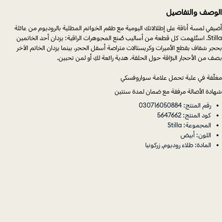
الوصف والتفاصيل
أضيفي لمسة أناقة على إطلالاتك اليومية مع طقم الخواتم المطلية بالروديوم من عائلة
Stilla. استُلهمت كل قطعة من أساليب صُنع المجوهرات الراقية: يزدان أحد الخاتمين
بحجر شفاف بقطع الأميرات وكريستالات متراصة أسفل الحجر، بينما يزدان الخاتم الآخر
بصف من الأحجار البرَّاقة حول الحلقة. هدية رائعة لكِ أو لمن تحبين.
مغلّفة في علبة تحمل علامة سواروفسكي
شهادة الأصالة مرفقة مع ضمان لمدة سنتين
رقم المنتج: 030716050884
كود المنتج: 5647662
المجموعة: Stilla
اللون: أبيض
المادة: طلاء روديوم, زركونيا