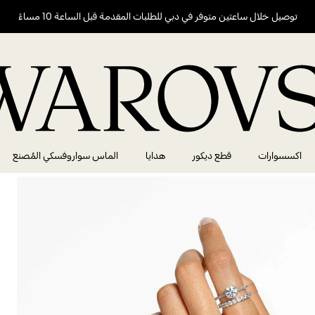
توصيل خلال ساعتين متوفر في دبي للطلبات المقدمة قبل الساعة 10 مساءً
اكسسوارات
قطع ديكور
هدايا
الماس سواروفسكي المُصنع