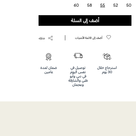
60
58
55
52
50
selected
أضف إلى السلة
أضف إلى قائمة الأمنيات
شارك
استرجاع خلال
توصيل في
ضمان لمدة
30 يوم
نفس اليوم
عامين
في دبي وأبو
ظبي والشارقة
وعجمان