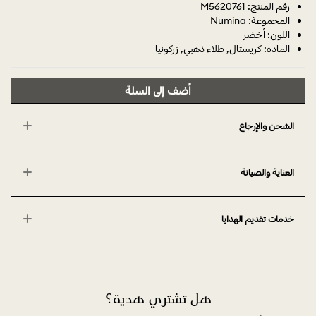
رقم المنتج: M5620761
المجموعة: Numina
اللون: أخضر
المادة: كريستال, طلاء ذهبي, زركونيا
أضف إلى السلة
الشحن والإرجاع
العناية والصيانة
خدمات تقديم الهدايا
هل تشتري هدية؟