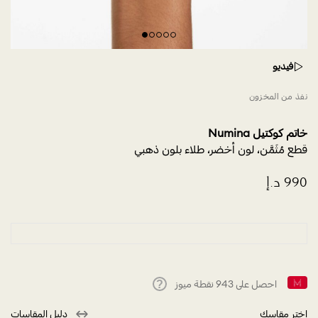
فيديو
نفذ من المخزون
خاتم كوكتيل Numina
قطع مُثَمَّن، لون أخضر، طلاء بلون ذهبي
احصل على
943
نقطة ميوز
Help
اختر مقاسك
دليل المقاسات