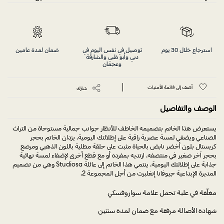
استرجاع خلال 30 يوم
توصيل في نفس اليوم في
ضمان لمدة عامين
دبي وأبو ظبي والشارقة
وعجمان
أضف إلى قائمة الأمنيات
شارك
الوصف والتفاصيل
يستعرض هذا الخاتم بتصميمه الخاطف للأنظار جوانب جمالية مستوحاة من التراث
الصناعي ويضفي لمسة عصرية راقية على إطلالتك اليومية. يزدان الخاتم بحجر
كريستال بلون أخضر نابض بالحياة مثبت على حلقة مطلية باللون الذهبي ومرصع
بحجر آخر صغير في منتصفه. ارتديه بمفرده أو مع قطع أخرى لإضفاء لمسة نهائية
جذابة على إطلالتك اليومية. ينتمي هذا الخاتم إلى عائلة Studiosa وهي من تصميم
المديرة الإبداعية جيوفانا إنغلبرت من أجل المجموعة 2.
مغلّفة في علبة تحمل علامة سواروفسكي
شهادة الأصالة مرفقة مع ضمان لمدة سنتين