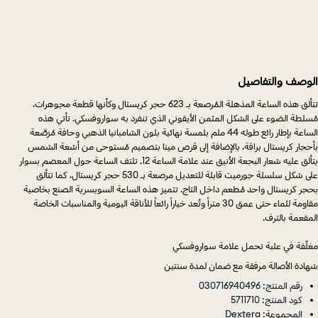
الوصف والتفاصيل
تتألق هذه الساعة المذهلة المُرصعة بـ 623 حجر كريستال وكأنها قطعة مجوهرات،
مُسلطة الضوء على الشكل المثمن الأيقوني الذي تنفرد به سواروفسكي. تأتي هذه
الساعة بإطار رائع طوله 44 ملم بلمسة نهائية بلون الشامبانيا الذهبي وحافة مُرَصَّعة
بأحجار كريستال براقة، بالإضافة إلى قرص مينا بتصميم مُستوحى من أشعة الشمس
يتألق عليه شعار البجعة الأنيق عند علامة الساعة 12. تلتف الساعة حول المعصم بسوار
على شكل سلسلة جورميت قابلة للتعديل مرصعة بـ 530 حجر كريستال، كما تتألق
بحجر كريستال واحد مُطعم داخل التاج. تتميز هذه الساعة السويسرية الصنع بخاصية
مقاومة للماء حتى عمق 30 متراً وتُعد خياراً رائعاً للأناقة اليومية والمناسبات الخاصة
المفعمة بالترف.
مغلّفة في علبة تحمل علامة سواروفسكي
شهادة الأصالة مرفقة مع ضمان لمدة سنتين
رقم المنتج: 030716940496
كود المنتج: 5711710
المجموعة: Dextera