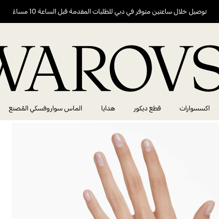
توصيل خلال ساعتين متوفر في دبي للطلبات المقدمة قبل الساعة 10 مساءً
اكسسوارات
قطع ديكور
هدايا
الماس سواروفسكي المُصنع