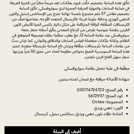
تتألق هذه الساعة بتصميم خلَّاب مُزود بعدَّادات يُعد مزيجاً مثالياً من الخبرة العريقة
في صناعة الساعات والمهارة الحرفية المميزة لدى سواروفسكي. تتألق الساعة
بتصميم مقاس 37 ملم مصنوع بلمسة نهائية تمزج بين الإستانلس إستيل واللون
الذهبي الوردي، وحافة علوية مُزينة بالكريستال المتعدد الأوجه، يصاحبها صفٌّ من
الكريستالات الشفَّافة البرَّاقة المتراصَّة على شكل دائرة. يكتسي المينا الأبيض اللون
المُزين بنقشة غيوشيه بقرص من الزجاج المعدني يتألق أسفله شعار بجعة
سواروفسكي عند علامة الساعة 12، مع عقارب مطلية بطلاء لومينوفا المتوهج في
الظلام، وثلاثة عدَّادات منفصلة لقياس الساعات والدقائق والثواني. كما تزدان ستٌ
من علامات الساعة بكريستالات شفَّافة ويزدان تاج الساعة بكريستالة منفردة. تتميز
هذه الساعة السويسرية الصنع بخواص مقاومة للماء حتى عمق 50 متراً، ويزينها
سوار سهل الفتح مُزين بلونين.
مغلّفة في علبة تحمل علامة سواروفسكي
شهادة الأصالة مرفقة مع ضمان لمدة سنتين
رقم المنتج: 030716724723
كود المنتج: 5672937
المجموعة: Octea
اللون: ذهبي وردي
المادة: طلاء بلون ذهبي وردي, ستانلس ستيل, كريستال
أضف إلى السلة