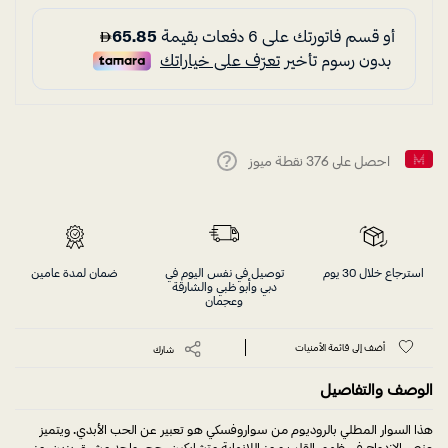
احصل على
376
نقطة ميوز
Help
استرجاع خلال 30 يوم
توصيل في نفس اليوم في
ضمان لمدة عامين
دبي وأبو ظبي والشارقة
وعجمان
أضف إلى قائمة الأمنيات
شارك
الوصف والتفاصيل
هذا السوار المطلي بالروديوم من سواروفسكي هو تعبير عن الحب الأبدي. ويتميز
عنصر الإزدواج فى ظهور القلب ورمز اللانهاية متشابكين. حجر واحد مشرق يزين رمز