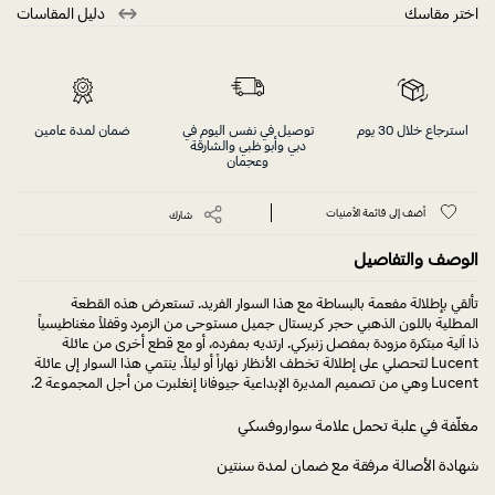
اختر مقاسك
دليل المقاسات
استرجاع خلال 30 يوم
توصيل في نفس اليوم في
ضمان لمدة عامين
دبي وأبو ظبي والشارقة
وعجمان
أضف إلى قائمة الأمنيات
شارك
الوصف والتفاصيل
تألقي بإطلالة مفعمة بالبساطة مع هذا السوار الفريد. تستعرض هذه القطعة
المطلية باللون الذهبي حجر كريستال جميل مستوحى من الزمرد وقفلاً مغناطيسياً
ذا آلية مبتكرة مزودة بمفصل زنبركي. ارتديه بمفرده، أو مع قطع أخرى من عائلة
Lucent لتحصلي على إطلالة تخطف الأنظار نهاراً أو ليلاً. ينتمي هذا السوار إلى عائلة
Lucent وهي من تصميم المديرة الإبداعية جيوفانا إنغلبرت من أجل المجموعة 2.
مغلّفة في علبة تحمل علامة سواروفسكي
شهادة الأصالة مرفقة مع ضمان لمدة سنتين