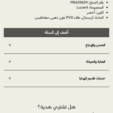
رقم المنتج: M5633624
المجموعة: Lucent
اللون: أخضر
المادة: كريستال, طلاء PVD بلون ذهبي, مغناطيس
أضف إلى السلة
الشحن والإرجاع
العناية والصيانة
خدمات تقديم الهدايا
هل تشتري هدية؟