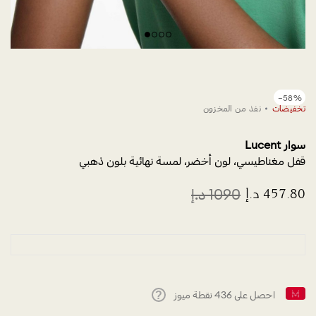
−58%
تخفيضات
نفذ من المخزون
سوار Lucent
قفل مغناطيسي، لون أخضر، لمسة نهائية بلون ذهبي
احصل على
436
نقطة ميوز
Help