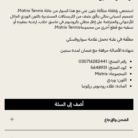
استمتعي بإطلالة متلألئة بلون غني مع هذا السوار من عائلة Matrix Tennis.
تصميم انسيابي مثالي يتألق بصف من الكريستالات المستديرة باللون الوردي المائل
للأرجواني والمتراصة على إطار مطلي بالروديوم في تناسق خلاب. ارتديه بمفرده أو
نسقيه مع قطع أخرى من مجموعةMatrix Tennis.
مغلّفة في علبة تحمل علامة سواروفسكي
شهادة الأصالة مرفقة مع ضمان لمدة سنتين
رقم المنتج: 030716282441
كود المنتج: 5648931
المجموعة: Matrix
اللون: وردي
المادة: طلاء روديوم, زركونيا
أضف إلى السلة
الشحن والإرجاع