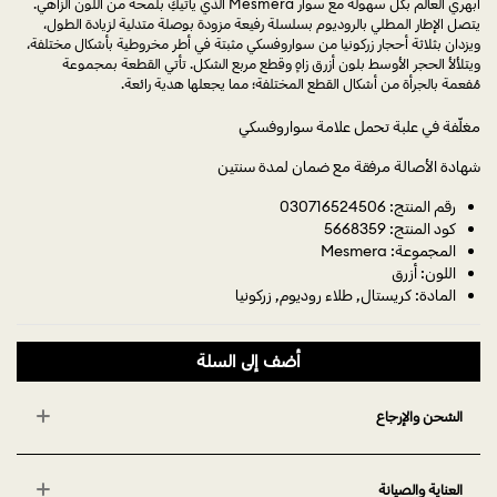
أبهري العالم بكل سهولة مع سوار Mesmera الذي يأتيكِ بلمحة من اللون الزاهي.
يتصل الإطار المطلي بالروديوم بسلسلة رفيعة مزودة بوصلة متدلية لزيادة الطول،
ويزدان بثلاثة أحجار زركونيا من سواروفسكي مثبتة في أطر مخروطية بأشكال مختلفة،
ويتلألأ الحجر الأوسط بلون أزرق زاهٍ وقطع مربع الشكل. تأتي القطعة بمجموعة
مُفعمة بالجرأة من أشكال القطع المختلفة؛ مما يجعلها هدية رائعة.
مغلّفة في علبة تحمل علامة سواروفسكي
شهادة الأصالة مرفقة مع ضمان لمدة سنتين
رقم المنتج: 030716524506
كود المنتج: 5668359
المجموعة: Mesmera
اللون: أزرق
المادة: كريستال, طلاء روديوم, زركونيا
أضف إلى السلة
الشحن والإرجاع
العناية والصيانة