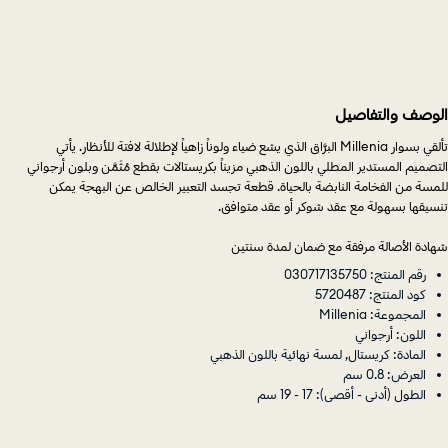
الوصف والتفاصيل
تألقي بسوار Millenia البرَّاق الذي يشع ضياء ولوناً زاهياً لإطلالة لافتة للأنظار. يأتي
التصميم المستدير المطلي باللون الذهبي مزيناً بكريستالات بقطع مُثَمَّن وبلون أرجواني
للمسة من الفخامة النابضة بالحياة. قطعة تجسد التعبير الخالص عن البهجة يمكن
تنسيقها بسهولة مع عقد شوكر أو عقد متوافق.
شهادة الأصالة مرفقة مع ضمان لمدة سنتين
رقم المنتج: 030717135750
كود المنتج: 5720487
المجموعة: Millenia
اللون: أرجواني
المادة: كريستال, لمسة نهائية باللون الذهبي
العرض: 0.8 سم
الطول (أدنى - أقصى): 17 - 19 سم