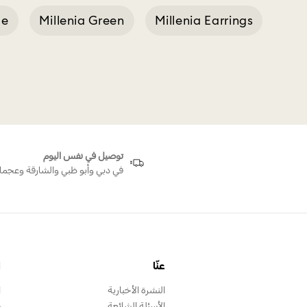
ue
Millenia Green
Millenia Earrings
reen C
توصيل في نفس اليوم
في دبي وأبو ظبي والشارقة وعجما
عنّا
ا
النشرة الأخبارية
ا
الأسئلة الشائعة
س