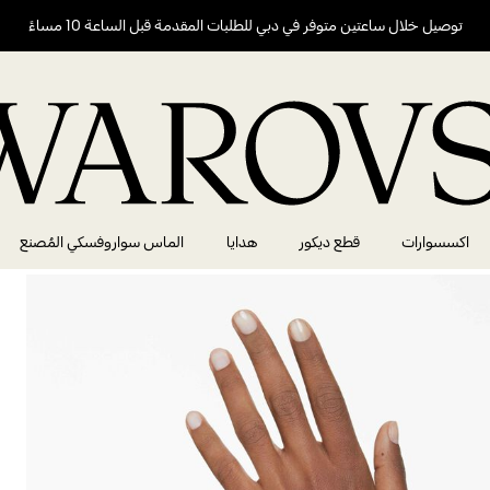
توصيل خلال ساعتين متوفر في دبي للطلبات المقدمة قبل الساعة 10 مساءً
اكسسوارات
قطع ديكور
هدايا
الماس سواروفسكي المُصنع