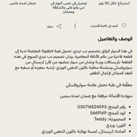
استرجاع خلال 30 يوم
توصيل في نفس اليوم في
ضمان لمدة عامين
دبي وأبو ظبي والشارقة
وعجمان
أضف إلى قائمة الأمنيات
شارك
الوصف والتفاصيل
في هذا السوار البرَّاق بتصميم دب تيدي، تتحول لعبة الطفولة المفضلة لدينا إلى
قطعة فاخرة من عالم الأناقة المعاصرة. يزدان تصميم دب تيدي المبهج في هذه
القطعة بكريستالات وردية ويتدلى من سوار منضود من لآلئ كريستال من
سواروفسكي وسلسلة مطلية باللون الذهبي الوردي. ارتديه بمفرده أو نسقيه مع
العقد المماثل لإكمال الطقم.
مغلّفة في علبة تحمل علامة سواروفسكي
شهادة الأصالة مرفقة مع ضمان لمدة سنتين
رقم المنتج: 030716524593
كود المنتج: 5669169
المجموعة: Teddy
اللون: وردي
المادة: كريستال, لمسة نهائية باللون الذهبي الوردي