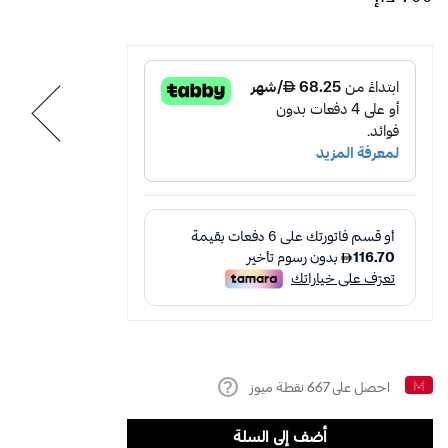
احصل على
667
نقطة ميوز
Help
أضف إلى السلة