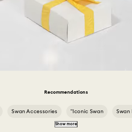
Recommendations
Swan Accessories
Iconic Swan"
Swan 
Show more
Swan Pendant Gray
Swan Decoration White