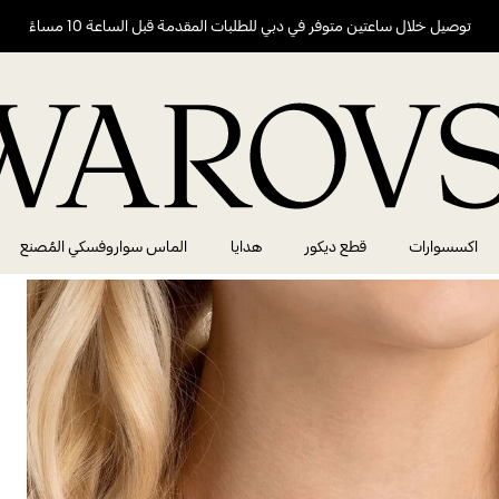
توصيل خلال ساعتين متوفر في دبي للطلبات المقدمة قبل الساعة 10 مساءً
اكسسوارات
قطع ديكور
هدايا
الماس سواروفسكي المُصنع