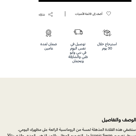
أضف إلى قائمة الأمنيات
شارك
استرجاع خلال
توصيل في
ضمان لمدة
30 يوم
نفس اليوم
عامين
في دبي وأبو
ظبي والشارقة
وعجمان
الوصف والتفاصيل
ستضفي هذه القلادة المذهلة لمسة من الرومانسية الرائعة على مظهرك اليومي.
يسيطر تصميم Iconic Swan على التصميم المطلي باللون الذهبي الوردي، والذي يتلألأ