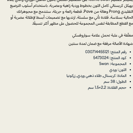
التقليدي Prong وهالة من Pave. قطعة رائعة و جريئة، ستندمج مع مجوهراتك
الحالية بسلاسة. قلادة تأتي مع سلسلة. ارتديها مع تصميمات أبسط لإطلالة عصرية أو
مع القطع المطابقة لنفس المجموعة للحصول على مظهر أكثر تنسيقًا.
مغلّفة في علبة تحمل علامة سواروفسكي
شهادة الأصالة مرفقة مع ضمان لمدة سنتين
رقم المنتج: 030714455121
كود المنتج: 5473024
المجموعة: Swan
اللون: وردي
المادة: كريستال, طلاء ذهبي وردي, زركونيا
الطول: 38 سم
حجم القلادة: 2.2×1.5 سم