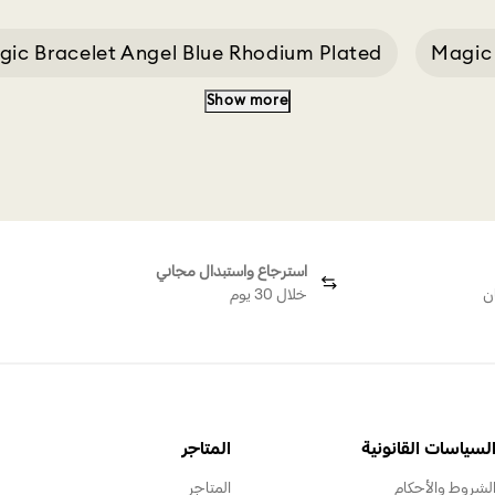
ic Bracelet Angel Blue Rhodium Plated
Magic
Show more
ies
Chain For M
Blue Ornament
Aladd
استرجاع واستبدال مجاني
ن
خلال 30 يوم
لسياسات القانونية
المتاجر
لشروط والأحكام
المتاجر