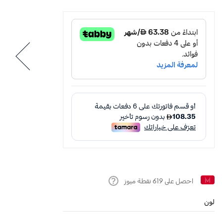
احصل على
619
نقطة ميوز
Help
لون