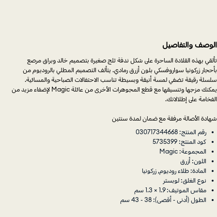
الوصف والتفاصيل
تألقي بهذه القلادة الساحرة على شكل ندفة ثلج صغيرة بتصميم خالد وبراق مرصع
بأحجار زركونيا سواروفسكي بلون أزرق رمادي. يتألف التصميم المطلي بالروديوم من
سلسلة رقيقة تضفي لمسة أنيقة وبسيطة تناسب الاحتفالات الصباحية والمسائية.
يمكنك مزجها وتنسيقها مع قطع المجوهرات الأخرى من عائلة Magic لإضفاء مزيد من
الفخامة على إطلالاتك.
شهادة الأصالة مرفقة مع ضمان لمدة سنتين
رقم المنتج: 030717344668
كود المنتج: 5735399
المجموعة: Magic
اللون: أزرق
المادة: طلاء روديوم, زركونيا
نوع الغلق: لوبستر
مقاس الموتيف: 1.9 × 1.3 سم
الطول (أدنى - أقصى): 38 - 43 سم