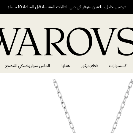
توصيل خلال ساعتين متوفر في دبي للطلبات المقدمة قبل الساعة 10 مساءً
اكسسوارات
قطع ديكور
هدايا
الماس سواروفسكي المُصنع