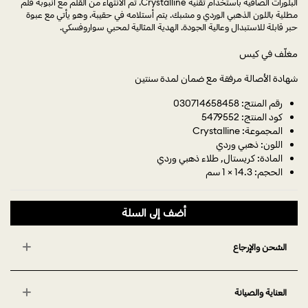
البلورات الصافية باستخدام تقنية Crystalline، تم الانتهاء من القلم مع أنبوبة قلم
مطلية باللون الذهبي الوردي و مشبك. يتم أستلامه في حقيبة، وهو يأتي مع عبوة
حبر قابلة للاستبدال وعالية الجودة. الهدية المثالية لمحبي سواروفسكي.
مغلّف في كيس
شهادة الأصالة مرفقة مع ضمان لمدة سنتين
رقم المنتج: 030714658458
كود المنتج: 5479552
المجموعة: Crystalline
اللون: ذهبي وردي
المادة: كريستال, طلاء ذهبي وردي
الحجم: 14.3 × 1 سم
أضف إلى السلة
الشحن والإرجاع
العناية والصيانة