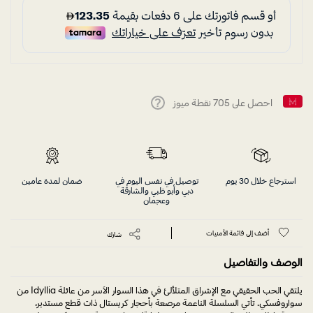
احصل على
705
نقطة ميوز
Help
استرجاع خلال 30 يوم
توصيل في نفس اليوم في
ضمان لمدة عامين
دبي وأبو ظبي والشارقة
وعجمان
أضف إلى قائمة الأمنيات
شارك
الوصف والتفاصيل
يلتقي الحب الحقيقي مع الإشراق المتلألئ في هذا السوار الآسر من عائلة Idyllia من
سواروفسكي. تأتي السلسلة الناعمة مرصعة بأحجار كريستال ذات قطع مستدير،