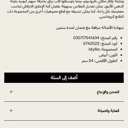
ومثبتة بإطار مطلي بالروديوم، بينما يتوسطها قلب براق يخترقه سهم كيوبيد بلونه
الذهبي الأنيق. يمكن تعديل المقاس بسهولة بفضل آلية الإغلاق الانزلاقي ليناسب
معصمك بكل راحة، كما يمكن تنسيقه مع قطع مجوهرات أخرى من المجموعة ذات
الطابع الرومانسي.
شهادة الأصالة مرفقة مع ضمان لمدة سنتين
رقم المنتج: 030717541634
كود المنتج: 5742022
المجموعة: Idyllia
اللون: أبيض
الطول الأقصى: 24 سم
أضف إلى السلة
الشحن والإرجاع
العناية والصيانة