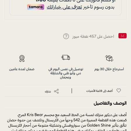
احصل على
457
نقطة ميوز
Help
استرجاع خلال 30 يوم
توصيل في نفس اليوم في
ضمان لمدة عامين
دبي وأبو ظبي والشارقة
وعجمان
أضف إلى قائمة الأمنيات
شارك
الوصف والتفاصيل
أضف على ديكور منزلك لمسة من الحظ السعيد مع مجسم Kris Bear المرح.
صُنعت هذه القطعة المميزة من 542 وجهاً من الكريستال وتكشف عن حدوة حصان
تتألق بتأثير Golden Shine من سواروفسكي وتشكيلة متنوعة من أحجار الكريستال
المسطحة من الخلف. يمكنك عرض هذه القطعة المميزة ضمن ديكور منزلك لبث