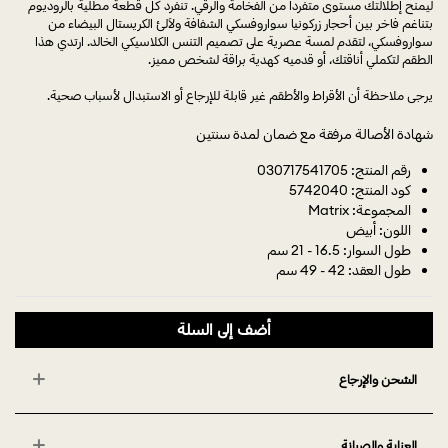
ليمنح إطلالتك مستوى متفرداً من الفخامة والرقي. تنفرد كل قطعة مطلية بالروديوم
بتناغم فاخر بين أحجار زركونيا سواروفسكي الشفافة ولآلئ الكريستال البيضاء من
سواروفسكي، لتقدم لمسة عصرية على تصميم التنس الكلاسيكي الخالد. ارتدي هذا
الطقم لتكملي أناقتك، أو قدميه كهدية براقة لشخص مميز.
يرجى ملاحظة أن الأقراط والأطقم غير قابلة للإرجاع أو الاستبدال لأسباب صحية.
شهادة الأصالة مرفقة مع ضمان لمدة سنتين
رقم المنتج: 030717541705
كود المنتج: 5742040
المجموعة: Matrix
اللون: أبيض
طول السوار: 16.5 - 21 سم
طول العقد: 42 - 49 سم
أضف إلى السلة
الشحن والإرجاع
العناية والصيانة