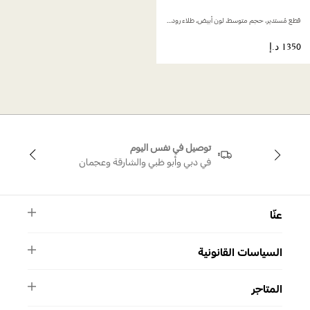
قطع مُستدير، حجم متوسط، لون أبيض، طلاء روديوم
توصيل في نفس اليوم
في دبي وأبو ظبي والشارقة وعجمان
عنّا
النشرة الأخبارية
السياسات القانونية
الأسئلة الشائعة
ماركة سواروفسكي
الشروط والأحكام
دليل المقاسات
المتاجر
سياسة الخصوصية
اتصل بنا
برنامج الولاء ميوز
واتساب