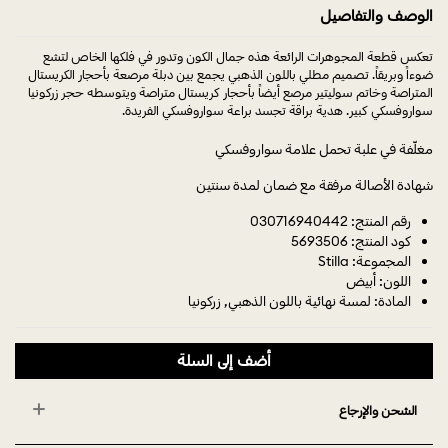
الوصف والتفاصيل
تعكس قطعة المجوهرات الرائعة هذه جمال الكون وتدور في فلكها الخاص لتشع
ضوءاً وبريقاً. تصميم مطلي باللون الذهبي يجمع بين دبلة مرصعة بأحجار الكريستال
المتراصة وخاتم سوليتير مرصع أيضاً بأحجار كريستال متراصة ويتوسطه حجر زركونيا
سواروفسكي كبير. هدية براقة تجسد براعة سواروفسكي الفريدة.
مغلّفة في علبة تحمل علامة سواروفسكي
شهادة الأصالة مرفقة مع ضمان لمدة سنتين
رقم المنتج: 030716940442
كود المنتج: 5693506
المجموعة: Stilla
اللون: أبيض
المادة: لمسة نهائية باللون الذهبي, زركونيا
أضف إلى السلة
الشحن والإرجاع