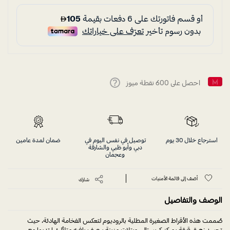
احصل على
600
نقطة ميوز
Help
استرجاع خلال 30 يوم
توصيل في نفس اليوم في
ضمان لمدة عامين
دبي وأبو ظبي والشارقة
وعجمان
أضف إلى قائمة الأمنيات
شارك
الوصف والتفاصيل
صُممت هذه الأقراط الصغيرة المطلية بالروديوم لتعكس الفخامة الهادئة، حيث
تجسد زهرة رقيقة بمركز كريستالي وبتلات مزينة برصف بافيه متلألئ. ارتديها مع